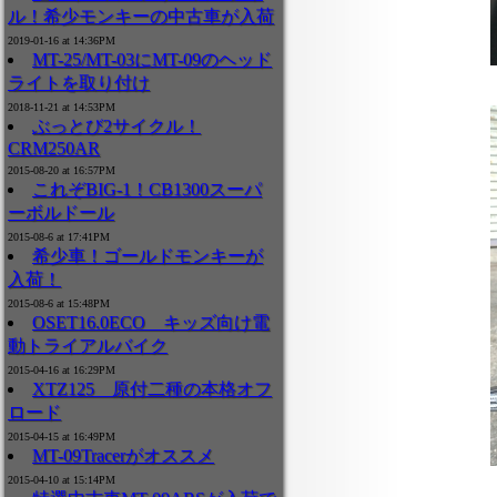
ル！希少モンキーの中古車が入荷
2019-01-16 at 14:36PM
MT-25/MT-03にMT-09のヘッド
ライトを取り付け
2018-11-21 at 14:53PM
ぶっとび2サイクル！
CRM250AR
2015-08-20 at 16:57PM
これぞBIG-1！CB1300スーパ
ーボルドール
2015-08-6 at 17:41PM
希少車！ゴールドモンキーが
入荷！
2015-08-6 at 15:48PM
OSET16.0ECO キッズ向け電
動トライアルバイク
2015-04-16 at 16:29PM
XTZ125 原付二種の本格オフ
ロード
2015-04-15 at 16:49PM
MT-09Tracerがオススメ
2015-04-10 at 15:14PM