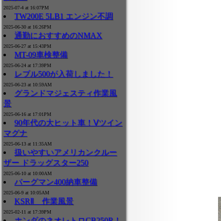
2025-07-4 at 16:07PM
TW200E 5LB1 エンジン不調
2025-06-30 at 16:26PM
通勤におすすめのNMAX
2025-06-27 at 15:43PM
MT-09車検整備
2025-06-24 at 17:39PM
レブル500が入荷しました！
2025-06-23 at 10:59AM
グランドマジェスティ作業風
景
2025-06-16 at 17:01PM
90年代の大ヒット車！Ⅴツイン
マグナ
2025-06-13 at 11:35AM
扱いやすいアメリカンクルー
ザー ドラッグスター250
2025-06-10 at 10:00AM
バーグマン400納車整備
2025-06-9 at 10:05AM
KSRⅡ 作業風景
2025-02-11 at 17:39PM
ホンダのネオレトロCB250R！