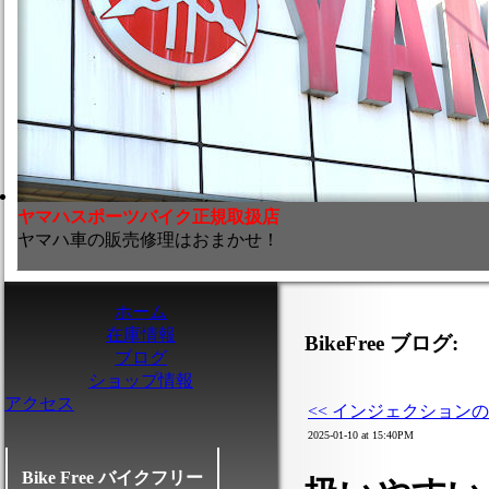
ヤマハスポーツバイク正規取扱店
ヤマハ車の販売修理はおまかせ！
ホーム
在庫情報
BikeFree ブログ:
ブログ
ショップ情報
アクセス
<< インジェクション
2025-01-10 at 15:40PM
Bike Free バイクフリー