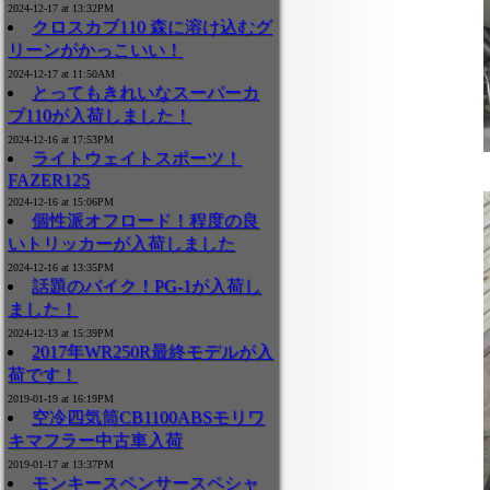
2024-12-17 at 13:32PM
クロスカブ110 森に溶け込むグ
リーンがかっこいい！
2024-12-17 at 11:50AM
とってもきれいなスーパーカ
ブ110が入荷しました！
2024-12-16 at 17:53PM
ライトウェイトスポーツ！
FAZER125
2024-12-16 at 15:06PM
個性派オフロード！程度の良
いトリッカーが入荷しました
2024-12-16 at 13:35PM
話題のバイク！PG-1が入荷し
ました！
2024-12-13 at 15:39PM
2017年WR250R最終モデルが入
荷です！
2019-01-19 at 16:19PM
空冷四気筒CB1100ABSモリワ
キマフラー中古車入荷
2019-01-17 at 13:37PM
モンキースペンサースペシャ