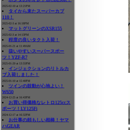
2025-02-10 at 13:21PM
タイから来たスーパーカブ
110！
2025-02-3 at 16:18PM
マットグリーンのXSR155
2025-02-3 at 14:13PM
程度の良いタクト入荷！
2025-01-21 at 11:49AM
扱いやすいスーパースポー
ツ！YZF-R7
2025-01-20 at 13:55PM
インジェクションのリトルカ
ブ入荷しました！
2025-01-10 at 15:40PM
ツインの鼓動が心地よい！
W650
2024-12-25 at 16:43PM
お買い得価格なレトロ125ccス
ポーツ！LY125Fi
2024-12-17 at 16:32PM
お仕事の頼もしい相棒！ヤマ
ハGEAR