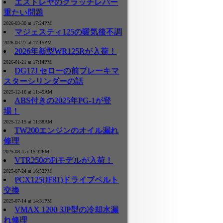
エストレヤのクラッチレバー
重たい問題
2026-03-30 at 17:24PM
マジェスティ125の暖気後不調
2026-03-27 at 17:15PM
2026年新型WR125Rが入荷！
2026-01-21 at 17:14PM
DG17J セローの前ブレーキマ
スターシリンダーの話
2025-12-16 at 11:45AM
ABS付きの2025年PG-1が登
場！
2025-12-15 at 11:38AM
TW200エンジンのオイル漏れ
修理
2025-08-4 at 15:32PM
VTR250のFiモデルが入荷！
2025-07-24 at 16:52PM
PCX125(JF81)ドライブベルト
交換
2025-07-14 at 14:31PM
VMAX 1200 3JP型の冷却水漏
れ修理