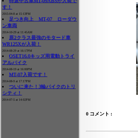
特選中古車MT-09ABSが入荷で
す！
2015-04-8 at 15:13PM
足つき向上 MT-07 ローダウ
ン車両
2014-10-29 at 11:45AM
原2クラス最強のモタード車
WR125Xが入荷！
2014-08-29 at 16:17PM
OSET16.0キッズ用電動トライ
アルバイク
2014-08-19 at 16:00PM
MT-07入荷です！
2014-08-9 at 17:17PM
ついに来た！3輪バイクのトリ
シティ！
2014-07-5 at 14:02PM
0 コメント :