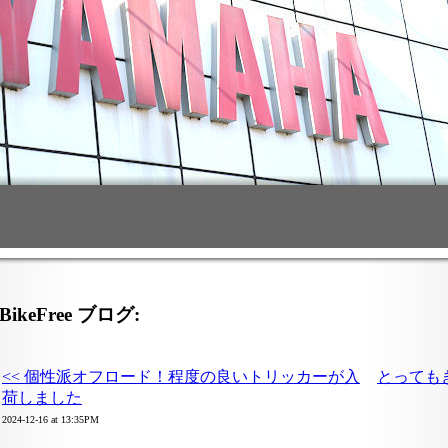
BikeFree ブログ:
<< 個性派オフロード！程度の良いトリッカーが入
とっても
荷しました
2024-12-16 at 13:35PM