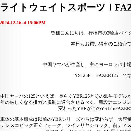
ライトウェイトスポーツ！FAZE
2024-12-16 at 15:06PM
皆様こんにちは。行橋市の2輪店バイ
本日もお買い得車のご紹介
中国ヤマハが生産し、主にヨーロッパ市
YS125Fi FAZER125 で
中国ヤマハの125といえば、長らくYBR125とその派生モデ
年の厳しくなる排ガス規制に適合させるべく、新設計エンジン
変わったYBRがこのYS125/FAZ
車体の基本構成は以前のYBRシリーズからは変わらず、大容量
テレスコピック正立フォーク、ツインリヤショック、前ディ